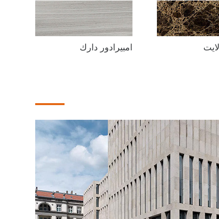
لايت
امبيرادور دارك