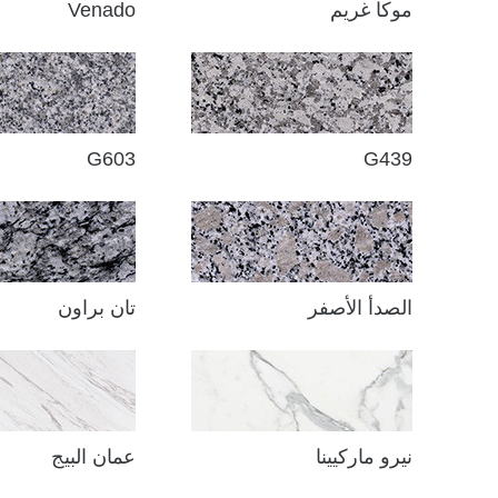
موكا غريم
Venado
G603
G439
الصدأ الأصفر
تان براون
نيرو ماركيينا
عمان البيج