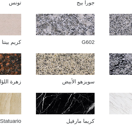
جورا بيج
تونس
G602
كريم بينتا
سويزهو الأبيض
زهرة اللؤل
كريما مارفيل
Statuario الأبيض