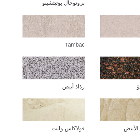
بروتوجال بوتيتشينو
Tambac
ؤ
رذاذ أبيض
فولاكاس وايت