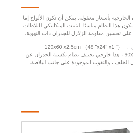
لخارجية بأسعار معقولة. يمكن أن تكون الألواح إما
 إجراءات الطحن "kerf" و "slot" ， بحيث يكون هذا النظام مناسبًا للتثبيت الميكانيكي للبلاطات
وفقا لاحتياجات التصميم للعميل ، بلاط الأرضيات PFM يأتي في 120x60 x2.5cm （48 "x24" x1 "） ，
60x60x2.5cm (24" x24 "x1") ， 60x30x2.5cm (24 "x12" x1 ") ، هذا خارجي يختلف نظام تكسية الجدران عن
في الخلف ، والثقوب الموجودة على جانب البلاطة.