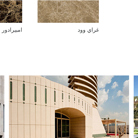
غراي وود
امبيرادور 