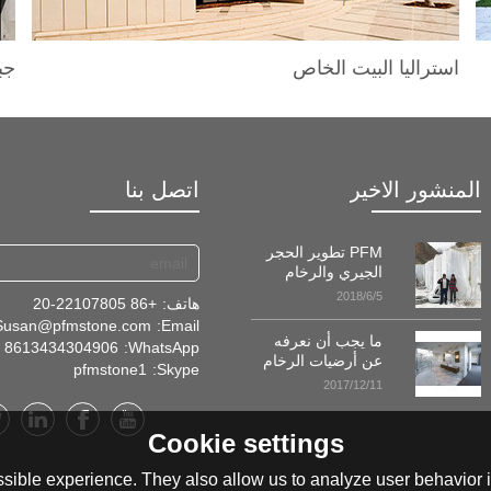
استراليا البيت الخاص
جب
المنشور الاخير
اتصل بنا
PFM تطوير الحجر
الجيري والرخام
المحاجر في
2018/6/5
هاتف:
+86 20-22107805
طاجيكستان!
Susan@pfmstone.com
Email:
ما يجب أن نعرفه
8613434304906
WhatsApp:
عن أرضيات الرخام
pfmstone1
Skype:
2017/12/11
Cookie settings
sible experience. They also allow us to analyze user behavior in