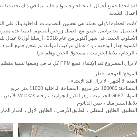
أعمال التثبيت.
كانت الخطوة الأولى لعملنا هي تحسين التصميمات الداخلية بناءً على الت
التفصيل. بعد تواصل عميق مع العميل زوجين أنفسهم. قدمنا عدة مقترحا
لكسوة جدار الواجهة ، و 4 عمال لتركيب النوافذ. تم شحن
، الرخام ، بلاط الجرانيت ، مسحوق الجص وهلم جرا.
لا يزال المشروع قيد الإنشاء. تضع PFM كل ما في وسعها لتلبية متطلبات العملاء. نحن نقوم بعملنا مع الشرف!
الموقع: الدوحة ، قطر
المدة: 6 أشهر - لا تزال قيد الإنشاء -
المساحة: 160000 متر مربع ، المساحة الداخلية 11000 متر مربع
بلاط السيراميك ، طين الدياتوم
التطبيق: الطابق السفلي ، الطابق الأرضي ، الطابق الأول ، الجدار الخا