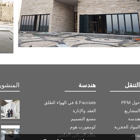
التنقل
هندسة
المنشور 
حول PFM
Facciate & في الهواء الطلق
المشاريع
العقد والإنارة
هندسة
مصنع التصميم
المواد الحجرية
كومفورت هوم
يدعم
نظام الترباس الخلفي