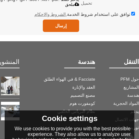
تحميل
ملحق
توافق على استخدام شروط الخدمة,
الشروط والاحكام
إرسال
التنقل
هندسة
المنشور 
حول PFM
Facciate & في الهواء الطلق
المشاريع
العقد والإنارة
هندسة
مصنع التصميم
المواد الحجرية
كومفورت هوم
يدعم
نظام الترباس الخلفي
Cookie settings
جهات الاتصال
جانب الماء
توريد مواد الحجر
We use cookies to provide you with the best possible
experience. They also allow us to analyze user