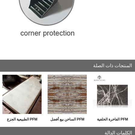
المنتجات ذات الصلة
PFM الفاخرة الخلفية
PFM الساخن بيع أفضل
PFM الطبيعية الجزع
أونيكس الرخام الأسود
صورة BookMatch
العقيق لوحة مصقول
الكلمات الدالة