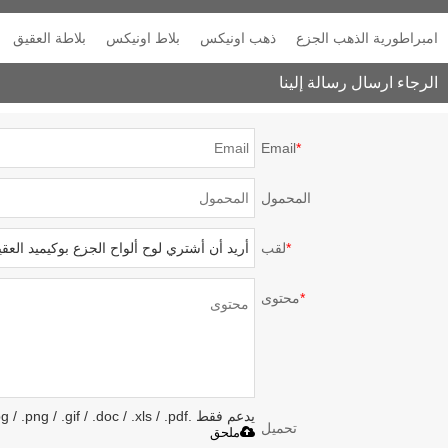
لوحة الشاي أونيكس بلاس
الخيزران الأخضر ضوء
الأبيض العقيق الرخام
امبراطورية الذهب الجزع
ذهب اونيكس
بلاط اونيكس
بلاطة العقيق
السعر
الجزع بلاط
بلاطة الأسعار
الرجاء ارسال رسالة إلينا
Email
*
المحمول
*
لقب
*
محتوى
يدعم فقط .rar / .zip / .jpg / .png / .gif / .doc / .xls / .pdf ، بحد أقصى 20 ميجا
تحميل
ملحق