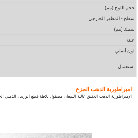
حجم اللوح (مم)
سطح - المظهر الخارجي
سمك (مم)
عينة
لون أصلي
استعمال
امبراطورية الذهب الجزع
الإمبراطورية الذهب العقيق عالية اللمعان مصقول بلاطة قطع الوريد ، الذهبي الجزع ، لوح الألواح العقيق لوح tched