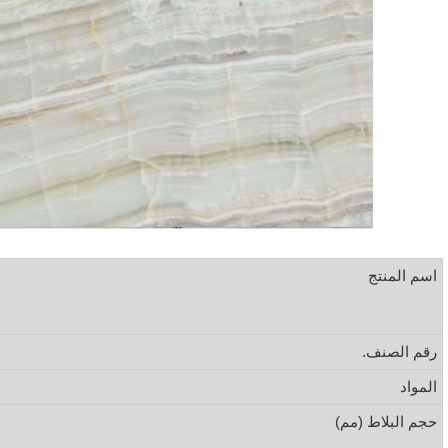
اسم المنتج
رقم الصنف.
المواد
حجم البلاط (مم)