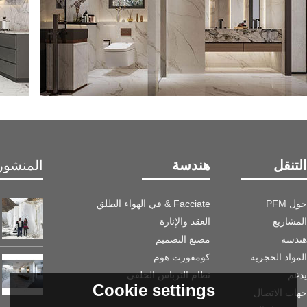
التنقل
هندسة
المنشور 
حول PFM
Facciate & في الهواء الطلق
المشاريع
العقد والإنارة
هندسة
مصنع التصميم
المواد الحجرية
كومفورت هوم
يدعم
نظام الترباس الخلفي
Cookie settings
جهات الاتصال
جانب الماء