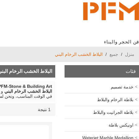
فن الحجر والبناء
منزل
/
جميع
/
البلاط الخشب الرخام البني
فئات
البلاط الخشب الرخام البن
PFM-Stone & Building Art
خدمة تصميم
البلاط الخشب الرخام البني
و
في الوقت المناسب، ونحن لس
بلاطة الرخام والبلاط
1 نتيجة
قائمة
عرض
بلاطة الجرانيت والبلاط
اونيكس بلاطة
Waterjet Marble Medallion