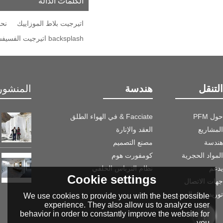
الكلمات الدالة
اتيرجيت بلاط الموزاييك
نحا
backsplash اتيرجيت الفسيفساء
التنقل
هندسة
المنشور 
حول PFM
Facciate & في الهواء الطلق
المشاريع
العقد والإنارة
هندسة
مصنع التصميم
المواد الحجرية
كومفورت هوم
يدعم
نظام الترباس الخلفي
Cookie settings
جهات الاتصال
جانب الماء
توريد مواد الحجر
We use cookies to provide you with the best possible
experience. They also allow us to analyze user
behavior in order to constantly improve the website for
you.