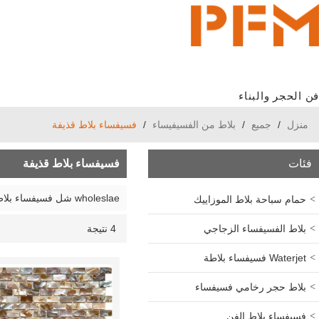
فن الحجر والبناء
منزل
/
جميع
/
بلاط من الفسيفيساء
/
فسيفساء بلاط قذيفة
فئات
فسيفساء بلاط قذيفة
wholeslae شل فسيفساء بلاط المورد PFM
حمام سباحة بلاط الموزاييك
بلاط الفسيفساء الزجاجي
4 نتيجة
قائمة
عرض
Waterjet فسيفساء بلاطة
بلاط حجر رخامي فسيفساء
فسيفساء بلاط الفن