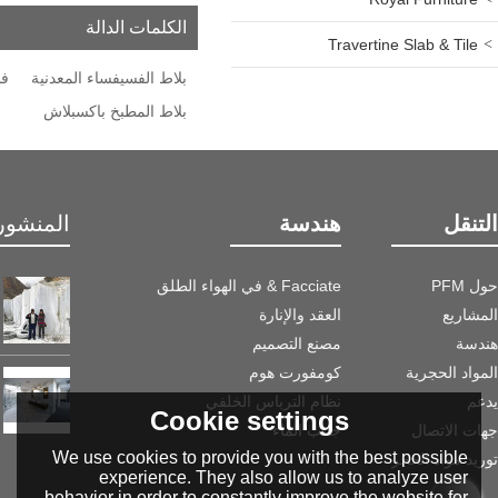
الكلمات الدالة
Travertine Slab & Tile
بلاط الفسيفساء المعدنية
فس
بلاط المطبخ باكسبلاش
التنقل
هندسة
المنشور 
حول PFM
Facciate & في الهواء الطلق
المشاريع
العقد والإنارة
هندسة
مصنع التصميم
المواد الحجرية
كومفورت هوم
يدعم
نظام الترباس الخلفي
Cookie settings
جهات الاتصال
جانب الماء
We use cookies to provide you with the best possible
توريد مواد الحجر
experience. They also allow us to analyze user
behavior in order to constantly improve the website for