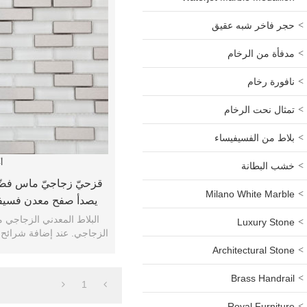
حجر فاخر شبه عقيق
مدفأة من الرخام
نافورة رخام
تمثال نحت الرخام
بلاط من الفسيفيساء
أ
خشب البطانة
قزحيّ زجاجيّ ماس فضّي
Milano White Marble
يصدأ صفح معدن فسيف
زجاج
البلاط المعدني الزجاجي 
Luxury Stone
الزجاجي. عند إضافة شرائح م
البلاط مذهلا
Architectural Stone
Brass Handrail
1
Royal Furniture