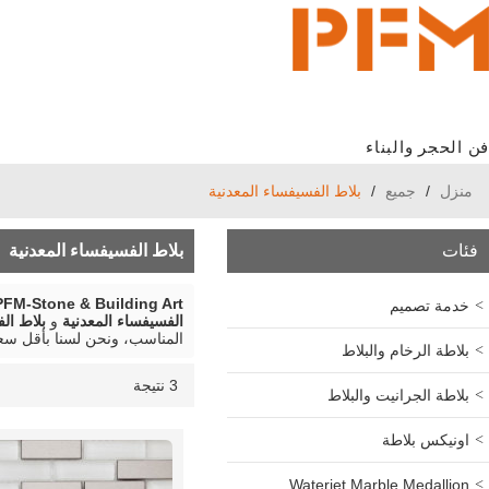
فن الحجر والبناء
منزل
/
جميع
/
بلاط الفسيفساء المعدنية
فئات
بلاط الفسيفساء المعدنية
PFM-Stone & Building Art
خدمة تصميم
الفسيفساء المعدنية
و
بلاط ال
المناسب، ونحن لسنا بأقل س
بلاطة الرخام والبلاط
3 نتيجة
قائمة
عرض
بلاطة الجرانيت والبلاط
اونيكس بلاطة
Waterjet Marble Medallion