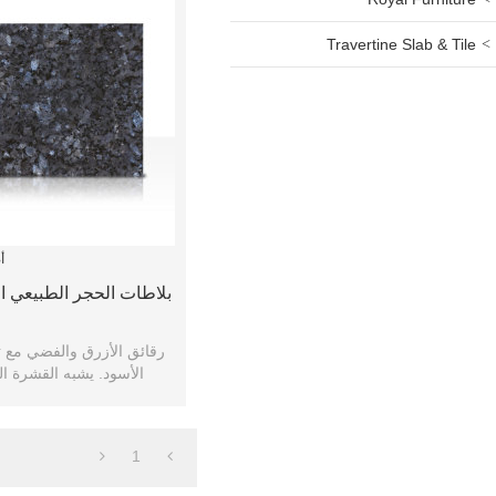
Travertine Slab & Tile
أ
بلاطات الحجر الطبيعي ا
رقائق الأزرق والفضي مع ت
الأسود. يشبه القشرة ال
1