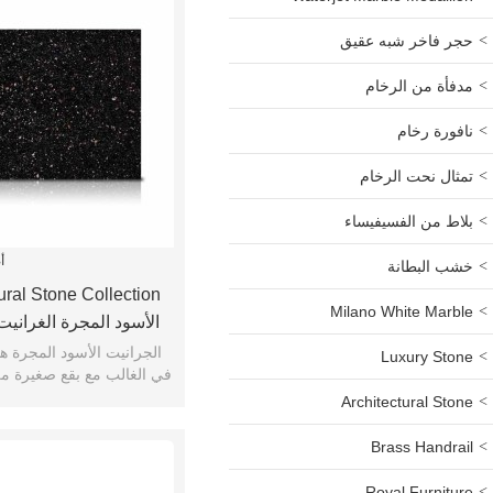
حجر فاخر شبه عقيق
مدفأة من الرخام
نافورة رخام
تمثال نحت الرخام
بلاط من الفسيفيساء
أ
خشب البطانة
Milano White Marble
الأسود المجرة الغرانيت
الجرانيت الأسود المجرة هو
Luxury Stone
في الغالب مع بقع صغيرة من
Architectural Stone
Brass Handrail
Royal Furniture