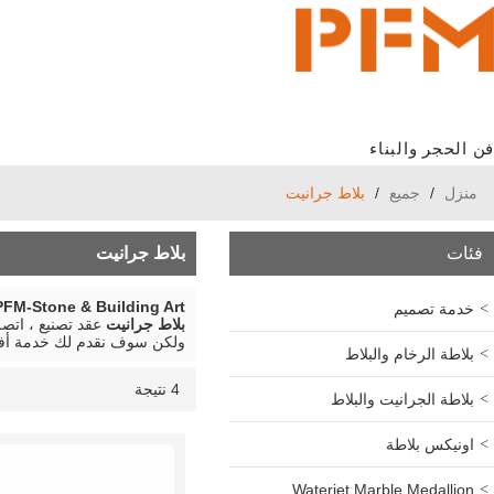
فن الحجر والبناء
منزل
/
جميع
/
بلاط جرانيت
فئات
بلاط جرانيت
PFM-Stone & Building Art
خدمة تصميم
بلاط جرانيت
عقد تصنيع ، اتص
ولكن سوف نقدم لك خدمة أف
بلاطة الرخام والبلاط
4 نتيجة
قائمة
عرض
بلاطة الجرانيت والبلاط
اونيكس بلاطة
Waterjet Marble Medallion