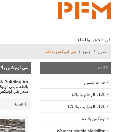
فن الحجر والبناء
منزل
/
جميع
/
بني اونيكس بلاطة
فئات
بني اونيكس بلا
& Building Art
خدمة تصميم
بلاطة
و
بني اوني
سعر
بني اونيكس
بلاطة الرخام والبلاط
1 نتيجة
قائمة
عرض
بلاطة الجرانيت والبلاط
اونيكس بلاطة
Waterjet Marble Medallion