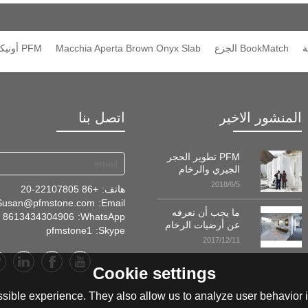
ة
BookMatch الجزع
Macchia Aperta Brown Onyx Slab
PFM أونيكس
المنشور الاخير
اتصل بنا
PFM تطوير الحجر
الجيري والرخام
المحاجر في
2018/6/5
هاتف:
+86 20-22107805
طاجيكستان!
Susan@pfmstone.com
Email:
ما يجب أن نعرفه
8613434304906
WhatsApp:
عن أرضيات الرخام
pfmstone1
Skype:
2017/12/11
Cookie settings
sible experience. They also allow us to analyze user behavior in