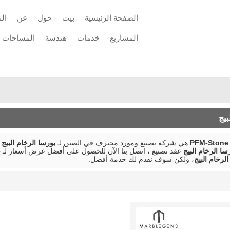
الصفحة الرئيسية
بيت
حول
عن
ال
المشاريع
خدمات
هندسة
المساحات
اتصل
توريد مواد الحجر
بيج
PFM-Stone 
هي شركة تصنيع ومورد محترف في الصين لـ
بورسا الرخام البيج
،
سا الرخام البيج
عقد تصنيع ، اتصل بنا الآن للحصول على أفضل عرض أسعار لـ
ب
الرخام البيج
، ولكن سوف نقدم لك خدمة أفضل.