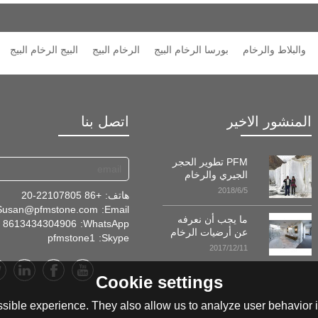
والبلاط والرخام
بورسا الرخام البيج
الرخام البيج
البيج الرخام البيج
المنشور الاخير
اتصل بنا
PFM تطوير الحجر
الجيري والرخام
المحاجر في
2018/6/5
هاتف:
+86 20-22107805
طاجيكستان!
Susan@pfmstone.com
Email:
ما يجب أن نعرفه
8613434304906
WhatsApp:
عن أرضيات الرخام
pfmstone1
Skype:
2017/12/11
Cookie settings
sible experience. They also allow us to analyze user behavior in