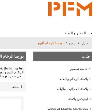
فن الحجر والبناء
منزل
/
جميع
/
بورسا الرخام البيج
فئات
بورسا الرخام ال
& Building Art
خدمة تصميم
الرخام البيج
و
بور
بأقل سعر
بورسا 
بلاطة الرخام والبلاط
1 نتيجة
قائمة
عرض
بلاطة الجرانيت والبلاط
اونيكس بلاطة
Waterjet Marble Medallion