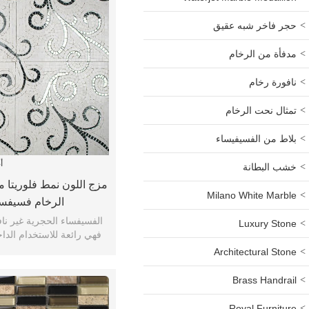
حجر فاخر شبه عقيق
مدفأة من الرخام
نافورة رخام
تمثال نحت الرخام
بلاط من الفسيفيساء
أ
خشب البطانة
مزج اللون نمط فلوريتا
Milano White Marble
الرخام فسيفساء e
الفسيفساء الحجرية غير ناف
Luxury Stone
فهي رائعة للاستخدام الدا
الرطوبة ليست 
Architectural Stone
Brass Handrail
Royal Furniture