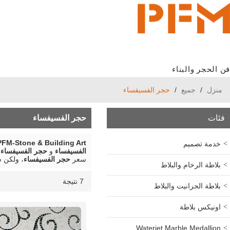
فن الحجر والبناء
منزل
/
جميع
/
حجر الفسيفساء
فئات
حجر الفسيفساء
PFM-Stone & Building Art
خدمة تصميم
الفسيفساء
و
حجر الفسيفساء
ع
سعر
حجر الفسيفساء
، ولكن 
بلاطة الرخام والبلاط
7 نتيجة
قائمة
عرض
بلاطة الجرانيت والبلاط
اونيكس بلاطة
Waterjet Marble Medallion