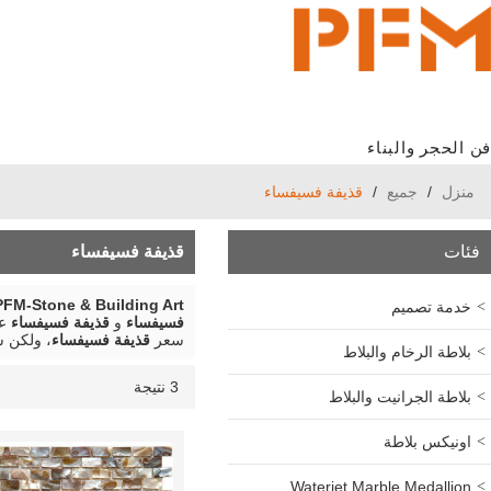
فن الحجر والبناء
منزل
/
جميع
/
قذيفة فسيفساء
فئات
قذيفة فسيفساء
PFM-Stone & Building Art
خدمة تصميم
فسيفساء
و
قذيفة فسيفساء
عق
سعر
قذيفة فسيفساء
، ولكن 
بلاطة الرخام والبلاط
3 نتيجة
قائمة
عرض
بلاطة الجرانيت والبلاط
اونيكس بلاطة
Waterjet Marble Medallion