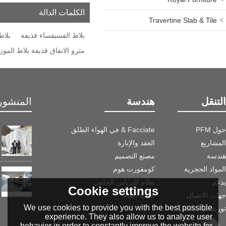
الكلمات الدالة
Travertine Slab & Tile
بلاط الفسيفساء قذيفة
بلاط
مترو الانفاق قذيفة بلاط الموز
التنقل
هندسة
المنشور 
حول PFM
Facciate & في الهواء الطلق
المشاريع
العقد والإنارة
هندسة
مصنع التصميم
المواد الحجرية
كومفورت هوم
يدعم
نظام الترباس الخلفي
Cookie settings
جهات الاتصال
جانب الماء
We use cookies to provide you with the best possible
توريد مواد الحجر
experience. They also allow us to analyze user
behavior in order to constantly improve the website for