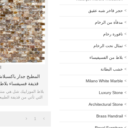
حجر فاخر شبه عقيق
مدفأة من الرخام
نافورة رخام
تمثال نحت الرخام
بلاط من الفسيفيساء
أ
خشب البطانة
المطبخ جدار باكسبلاش
Milano White Marble
قذيفة فسيفساء بلا
فسيفساء ب
Luxury Stone
التي تأتي من قذيفة الطبيعية
المنتجات الخض
Architectural Stone
Brass Handrail
1
Royal Furniture