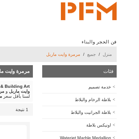
فن الحجر والبناء
منزل
/
جميع
/
مرمرة وايت ماربل
فئات
مرمرة وايت ما
& Building Art
خدمة تصميم
وايت ماربل
و
مرم
لسنا بأقل سعر
مر
بلاطة الرخام والبلاط
1 نتيجة
قائمة
عرض
بلاطة الجرانيت والبلاط
اونيكس بلاطة
Waterjet Marble Medallion