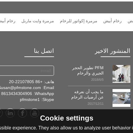
بيض
رخام أبيض
مرمرة إكواتور للرخام
مرمرة وايت ماربل
رخام أبيض
المنشور الاخير
اتصل بنا
PFM تطوير الحجر
الجيري والرخام
المحاجر في
2018/6/5
هاتف:
+86 20-22107805
طاجيكستان!
Susan@pfmstone.com
Email:
ما يجب أن نعرفه
8613434304906
WhatsApp:
عن أرضيات الرخام
pfmstone1
Skype:
2017/12/11
Cookie settings
sible experience. They also allow us to analyze user behavior in