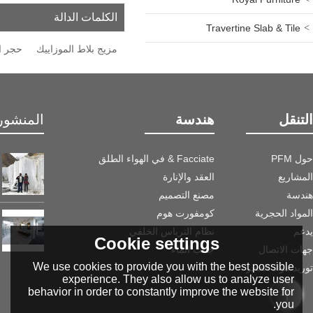
الكلمات الدالة
Travertine Slab & Tile
مزيج بلاط الموزاييك
حجر ا
التنقل
هندسة
المنشور 
حول PFM
Facciate & في الهواء الطلق
المشاريع
العقد والإنارة
هندسة
مصنع التصميم
المواد الحجرية
كومفورت هوم
يدعم
نظام الترباس الخلفي
Cookie settings
جهات الاتصال
جانب الماء
We use cookies to provide you with the best possible
توريد مواد الحجر
experience. They also allow us to analyze user
behavior in order to constantly improve the website for
you.