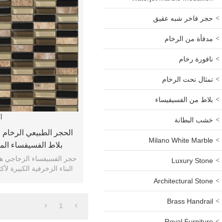
حجر فاخر شبه عقيق
مدفأة من الرخام
نافورة رخام
تمثال نحت الرخام
بلاط من الفسيفيساء
أ
خشب البطانة
الحجر الطبيعي الرخام و
Milano White Marble
بلاط الفسيفساء الم
باكسبلاش ال
حجر الفسيفساء الزجاجي هو
Luxury Stone
البناء الزخرفية الكبيرة لأكثر من 0
Architectural Stone
Brass Handrail
1
Royal Furniture