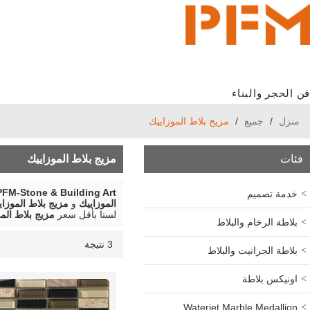
فن الحجر والبناء
منزل
/
جميع
/
مزيج بلاط الموزاييك
فئات
مزيج بلاط الموزاييك
PFM-Stone & Building Art
خدمة تصميم
الموزاييك
و
مزيج بلاط الموزاي
لسنا بأقل سعر
مزيج بلاط الم
بلاطة الرخام والبلاط
3 نتيجة
قائمة
عرض
بلاطة الجرانيت والبلاط
اونيكس بلاطة
Waterjet Marble Medallion